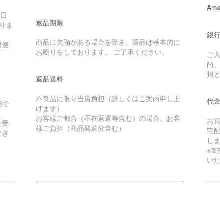
Ama
送日
返品期限
りま
銀行
商品に欠陥がある場合を除き、返品は基本的に
財便
お断りをしております。 ご了承ください。
ご
尚
担
返品送料
不良品に限り当店負担（詳しくはご案内申し上
代
能で
げます）
お客様ご都合（不在返還等含む）の場合、お客
お買
便受
様ご負担（商品発送分含む）
宅
でき
し
※
い